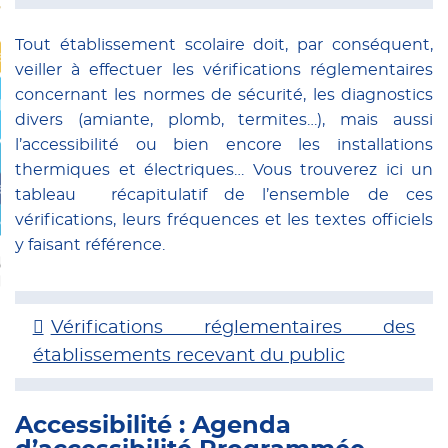
ements privés
Tout établissement scolaire doit, par conséquent,
ation
veiller à effectuer les vérifications réglementaires
concernant les normes de sécurité, les diagnostics
IER
divers (amiante, plomb, termites…), mais aussi
l’accessibilité ou bien encore les installations
re
thermiques et électriques… Vous trouverez ici un
techniques
tableau récapitulatif de l’ensemble de ces
ux dons
vérifications, leurs fréquences et les textes officiels
y faisant référence.
UX
IRES
Vérifications réglementaires des
établissements recevant du public
Accessibilité : Agenda