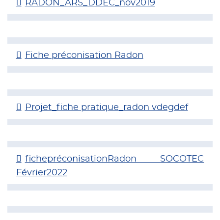
RADON_ARS_DDEC_nov2019
Fiche préconisation Radon
Projet_fiche pratique_radon vdegdef
fichepréconisationRadon SOCOTEC
Février2022