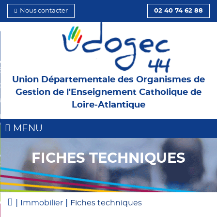
Nous contacter
02 40 74 62 88
 et l’Institution
Union Départementale des Organismes de
d’Administration
Gestion de l'Enseignement Catholique de
ents
Loire-Atlantique
 et cotisations
MENU
FICHES TECHNIQUES
 OGEC
s
onnement
|
|
Immobilier
Fiches techniques