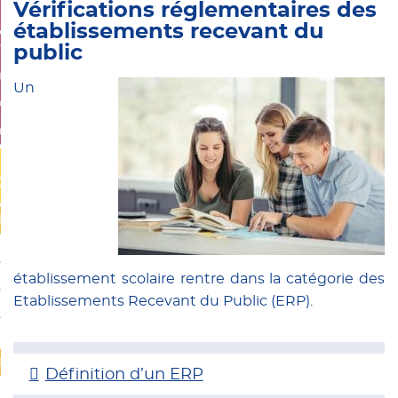
 RH
Vérifications réglementaires des
établissements recevant du
ffrées – Paie
public
ement
Un
 de personnel
s service Social
CES
ilité
igations légales
n
établissement scolaire rentre dans la catégorie des
Etablissements Recevant du Public (ERP).
 prévisionnel
imagé
s
Définition d’un ERP
ement public