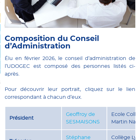
ements privés
ation
IER
Composition du Conseil
d’Administration
re
Élu en février 2026, le conseil d’administration de
techniques
l’UDOGEC est composé des personnes listés ci-
ux dons
après.
UX
IRES
Pour découvrir leur portrait, cliquez sur le lien
correspondant à chacun d’eux.
Geoffroy de
Ecole Collè
Président
SESMAISONS
Martin Nan
Stéphane
Collège Lyc