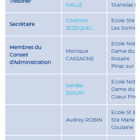
Trésorier
HALLE
Stanislas N
Corentin
Ecole Ste M
Secrétaire
JEZEQUEL
Les Soriniè
Ecole Notr
Membres du
Monique
Dame du
Conseil
CASSAGNE
Rosaire
d’Administration
Piriac sur M
Ecole Notr
Sandie
Dame du S
DOUAY
Coeur Prin
Ecole St Br
Audrey ROBIN
Ste Marie B
Goulaine