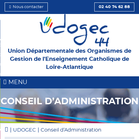
Nous contacter
02 40 74 62 88
 et l’Institution
Union Départementale des Organismes de
d’Administration
Gestion de l'Enseignement Catholique de
ents
Loire-Atlantique
 et cotisations
MENU
CONSEIL D’ADMINISTRATION
 OGEC
s
onnement
|
|
UDOGEC
Conseil d’Administration