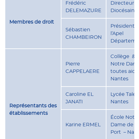
Frédéric
Directeur
DELEMAZURE
Diocésain
Membres de droit
Président 
Sébastien
l’Apel
CHAMBEIRON
Départeme
Collège & 
Pierre
Notre Dam
CAPPELAERE
toutes aide
Nantes
Caroline EL
Lycée Talen
JANATI
Nantes
Représentants
des
établissements
École Notr
Karine ERMEL
Dame de B
Port – Nan