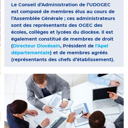
 RH
Le Conseil d’Administration de l’UDOGEC
est composé de membres élus au cours de
ffrées – Paie
l’Assemblée Générale ; ces administrateurs
ement
sont des représentants des OGEC des
écoles, collèges et lycées du diocèse. Il est
 de personnel
également constitué de membres de droit
s service Social
(
Directeur Diocésain
, Président de
l’Apel
départementale
) et de membres agréés
CES
(représentants des chefs d’établissement).
ilité
igations légales
n
 prévisionnel
imagé
s
ement public